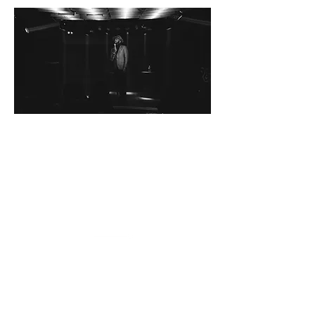
LE 14 JUILLET
À 20 H
Lenny M'Bunga
TRANSMISSIONS