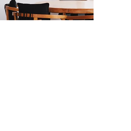
NOUS CONTACTER
N’hésitez pas à utiliser ce formulaire pour contacter
l’équipe de
, nous vous
L’INCUBATEUR
répondrons dans les plus brefs délais.
Prénom
Nom
E-mail
Rédigez votre message